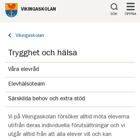
Till innehåll på sidan
VIKINGASKOLAN
SÖK
ÖPPNA
Tillbaka
Vikingaskolan
till
sidan:
Trygghet och hälsa
Våra elevråd
Elevhälsoteam
Särskilda behov och extra stöd
Vi på Vikingaskolan försöker alltid möta eleverna
utifrån deras individuella förutsättningar och vi
utgår alltid från att alla elever vill och kan