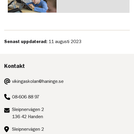
Senast uppdaterad:
11 augusti 2023
Kontakt
E-
vikingaskolan@haninge.se
post:
Telefon:
08-606 88 97
Postadress:
Sleipnervägen 2
136 42 Handen
Besöksadress:
Sleipnervägen 2