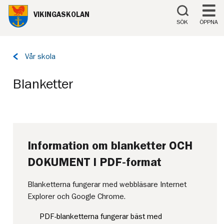
Till innehåll på sidan
VIKINGASKOLAN
SÖK
ÖPPNA
Tillbaka
Vår skola
till
sidan:
Blanketter
Information om blanketter OCH
DOKUMENT I PDF-format
Blanketterna fungerar med webbläsare Internet
Explorer och Google Chrome.
PDF-blanketterna fungerar bäst med